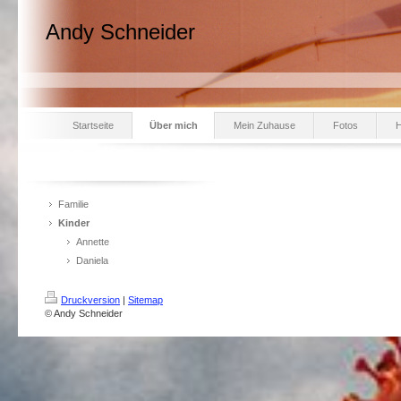
Andy Schneider
Startseite
Über mich
Mein Zuhause
Fotos
Familie
Kinder
Annette
Daniela
Druckversion
|
Sitemap
© Andy Schneider