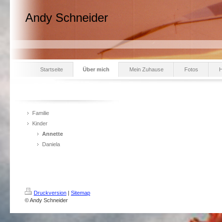
Andy Schneider
Startseite
Über mich
Mein Zuhause
Fotos
Familie
Kinder
Annette
Daniela
Druckversion
|
Sitemap
© Andy Schneider